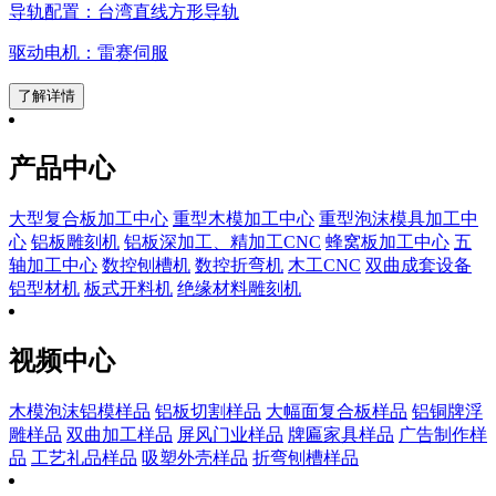
导轨配置：台湾直线方形导轨
驱动电机：雷赛伺服
了解详情
产品中心
大型复合板加工中心
重型木模加工中心
重型泡沫模具加工中
心
铝板雕刻机
铝板深加工、精加工CNC
蜂窝板加工中心
五
轴加工中心
数控刨槽机
数控折弯机
木工CNC
双曲成套设备
铝型材机
板式开料机
绝缘材料雕刻机
视频中心
木模泡沫铝模样品
铝板切割样品
大幅面复合板样品
铝铜牌浮
雕样品
双曲加工样品
屏风门业样品
牌匾家具样品
广告制作样
品
工艺礼品样品
吸塑外壳样品
折弯刨槽样品