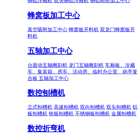
铜铝浮雕机
双头铜铝浮雕机
铜铝精密加工中心
蜂窝板加工中心
真空吸附加工中心
蜂窝板开料机
双龙门蜂窝板开
料机
五轴加工中心
台面动五轴雕刻机
龙门五轴雕刻机
车厢板、冷藏
车、集装箱、房车、活动房、临时办公室、岗亭复
合板 五轴加工中心
数控刨槽机
立式刨槽机
高速刨槽机
双向刨槽机
双头刨槽机
铝
板刨槽机
铁板刨槽机
不锈钢板刨槽机
金属刨槽机
数控折弯机