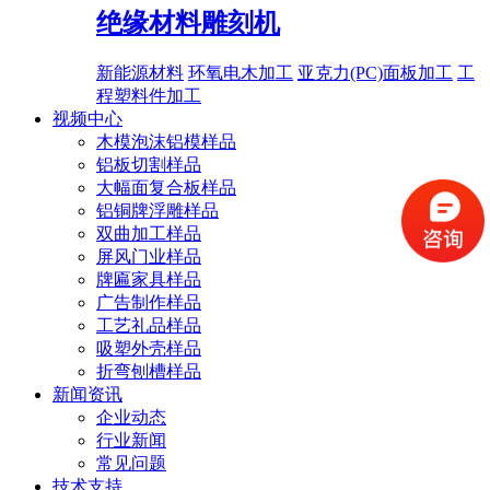
绝缘材料雕刻机
新能源材料
环氧电木加工
亚克力(PC)面板加工
工
程塑料件加工
视频中心
木模泡沫铝模样品
铝板切割样品
大幅面复合板样品
铝铜牌浮雕样品
双曲加工样品
屏风门业样品
牌匾家具样品
广告制作样品
工艺礼品样品
吸塑外壳样品
折弯刨槽样品
新闻资讯
企业动态
行业新闻
常见问题
技术支持