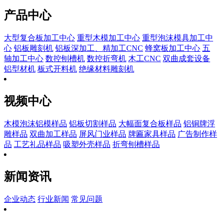
产品中心
大型复合板加工中心
重型木模加工中心
重型泡沫模具加工中
心
铝板雕刻机
铝板深加工、精加工CNC
蜂窝板加工中心
五
轴加工中心
数控刨槽机
数控折弯机
木工CNC
双曲成套设备
铝型材机
板式开料机
绝缘材料雕刻机
视频中心
木模泡沫铝模样品
铝板切割样品
大幅面复合板样品
铝铜牌浮
雕样品
双曲加工样品
屏风门业样品
牌匾家具样品
广告制作样
品
工艺礼品样品
吸塑外壳样品
折弯刨槽样品
新闻资讯
企业动态
行业新闻
常见问题