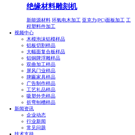
绝缘材料雕刻机
新能源材料
环氧电木加工
亚克力(PC)面板加工
工
程塑料件加工
视频中心
木模泡沫铝模样品
铝板切割样品
大幅面复合板样品
铝铜牌浮雕样品
双曲加工样品
屏风门业样品
牌匾家具样品
广告制作样品
工艺礼品样品
吸塑外壳样品
折弯刨槽样品
新闻资讯
企业动态
行业新闻
常见问题
技术支持