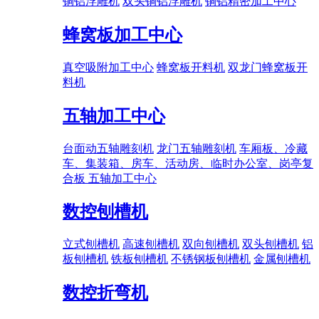
铜铝浮雕机
双头铜铝浮雕机
铜铝精密加工中心
蜂窝板加工中心
真空吸附加工中心
蜂窝板开料机
双龙门蜂窝板开
料机
五轴加工中心
台面动五轴雕刻机
龙门五轴雕刻机
车厢板、冷藏
车、集装箱、房车、活动房、临时办公室、岗亭复
合板 五轴加工中心
数控刨槽机
立式刨槽机
高速刨槽机
双向刨槽机
双头刨槽机
铝
板刨槽机
铁板刨槽机
不锈钢板刨槽机
金属刨槽机
数控折弯机