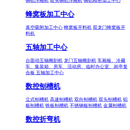
铜铝浮雕机
双头铜铝浮雕机
铜铝精密加工中心
蜂窝板加工中心
真空吸附加工中心
蜂窝板开料机
双龙门蜂窝板开
料机
五轴加工中心
台面动五轴雕刻机
龙门五轴雕刻机
车厢板、冷藏
车、集装箱、房车、活动房、临时办公室、岗亭复
合板 五轴加工中心
数控刨槽机
立式刨槽机
高速刨槽机
双向刨槽机
双头刨槽机
铝
板刨槽机
铁板刨槽机
不锈钢板刨槽机
金属刨槽机
数控折弯机