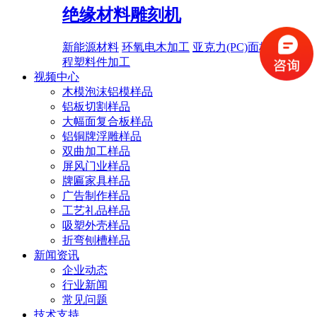
绝缘材料雕刻机
新能源材料
环氧电木加工
亚克力(PC)面板加工
工
程塑料件加工
视频中心
木模泡沫铝模样品
铝板切割样品
大幅面复合板样品
铝铜牌浮雕样品
双曲加工样品
屏风门业样品
牌匾家具样品
广告制作样品
工艺礼品样品
吸塑外壳样品
折弯刨槽样品
新闻资讯
企业动态
行业新闻
常见问题
技术支持