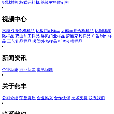
铝型材机
板式开料机
绝缘材料雕刻机
视频中心
木模泡沫铝模样品
铝板切割样品
大幅面复合板样品
铝铜牌浮
雕样品
双曲加工样品
屏风门业样品
牌匾家具样品
广告制作样
品
工艺礼品样品
吸塑外壳样品
折弯刨槽样品
新闻资讯
企业动态
行业新闻
常见问题
关于燕丰
公司介绍
荣誉资质
企业风采
合作伙伴
技术支持
联系我们