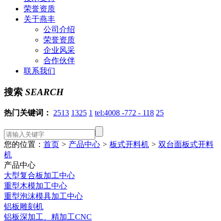
荣誉资质
关于燕丰
公司介绍
荣誉资质
企业风采
合作伙伴
联系我们
搜索
SEARCH
热门关键词：
2513
1325
1
tel:4008 -772 - 118
25
您的位置：
首页
>
产品中心
>
板式开料机
>
双台面板式开料
机
产品中心
大型复合板加工中心
重型木模加工中心
重型泡沫模具加工中心
铝板雕刻机
铝板深加工、精加工CNC