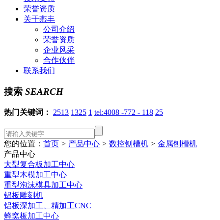
荣誉资质
关于燕丰
公司介绍
荣誉资质
企业风采
合作伙伴
联系我们
搜索
SEARCH
热门关键词：
2513
1325
1
tel:4008 -772 - 118
25
您的位置：
首页
>
产品中心
>
数控刨槽机
>
金属刨槽机
产品中心
大型复合板加工中心
重型木模加工中心
重型泡沫模具加工中心
铝板雕刻机
铝板深加工、精加工CNC
蜂窝板加工中心