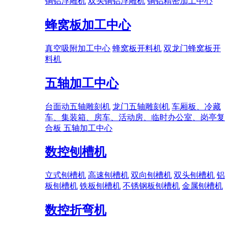
铜铝浮雕机
双头铜铝浮雕机
铜铝精密加工中心
蜂窝板加工中心
真空吸附加工中心
蜂窝板开料机
双龙门蜂窝板开
料机
五轴加工中心
台面动五轴雕刻机
龙门五轴雕刻机
车厢板、冷藏
车、集装箱、房车、活动房、临时办公室、岗亭复
合板 五轴加工中心
数控刨槽机
立式刨槽机
高速刨槽机
双向刨槽机
双头刨槽机
铝
板刨槽机
铁板刨槽机
不锈钢板刨槽机
金属刨槽机
数控折弯机