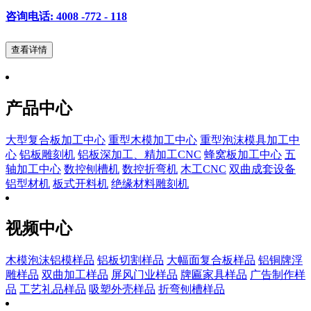
咨询电话: 4008 -772 - 118
查看详情
产品中心
大型复合板加工中心
重型木模加工中心
重型泡沫模具加工中
心
铝板雕刻机
铝板深加工、精加工CNC
蜂窝板加工中心
五
轴加工中心
数控刨槽机
数控折弯机
木工CNC
双曲成套设备
铝型材机
板式开料机
绝缘材料雕刻机
视频中心
木模泡沫铝模样品
铝板切割样品
大幅面复合板样品
铝铜牌浮
雕样品
双曲加工样品
屏风门业样品
牌匾家具样品
广告制作样
品
工艺礼品样品
吸塑外壳样品
折弯刨槽样品