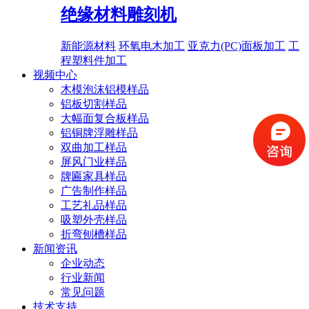
绝缘材料雕刻机
新能源材料
环氧电木加工
亚克力(PC)面板加工
工
程塑料件加工
视频中心
木模泡沫铝模样品
铝板切割样品
大幅面复合板样品
铝铜牌浮雕样品
双曲加工样品
屏风门业样品
牌匾家具样品
广告制作样品
工艺礼品样品
吸塑外壳样品
折弯刨槽样品
新闻资讯
企业动态
行业新闻
常见问题
技术支持