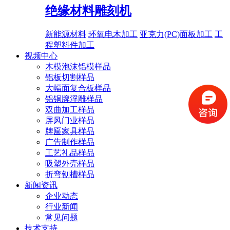
绝缘材料雕刻机
新能源材料
环氧电木加工
亚克力(PC)面板加工
工
程塑料件加工
视频中心
木模泡沫铝模样品
铝板切割样品
大幅面复合板样品
铝铜牌浮雕样品
双曲加工样品
屏风门业样品
牌匾家具样品
广告制作样品
工艺礼品样品
吸塑外壳样品
折弯刨槽样品
新闻资讯
企业动态
行业新闻
常见问题
技术支持