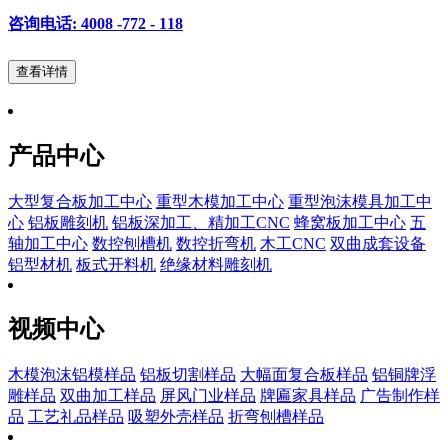
咨询电话: 4008 -772 - 118
查看详情
产品中心
大型复合板加工中心
重型木模加工中心
重型泡沫模具加工中
心
铝板雕刻机
铝板深加工、精加工CNC
蜂窝板加工中心
五
轴加工中心
数控刨槽机
数控折弯机
木工CNC
双曲成套设备
铝型材机
板式开料机
绝缘材料雕刻机
视频中心
木模泡沫铝模样品
铝板切割样品
大幅面复合板样品
铝铜牌浮
雕样品
双曲加工样品
屏风门业样品
牌匾家具样品
广告制作样
品
工艺礼品样品
吸塑外壳样品
折弯刨槽样品