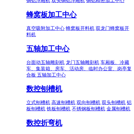
铜铝浮雕机
双头铜铝浮雕机
铜铝精密加工中心
蜂窝板加工中心
真空吸附加工中心
蜂窝板开料机
双龙门蜂窝板开
料机
五轴加工中心
台面动五轴雕刻机
龙门五轴雕刻机
车厢板、冷藏
车、集装箱、房车、活动房、临时办公室、岗亭复
合板 五轴加工中心
数控刨槽机
立式刨槽机
高速刨槽机
双向刨槽机
双头刨槽机
铝
板刨槽机
铁板刨槽机
不锈钢板刨槽机
金属刨槽机
数控折弯机