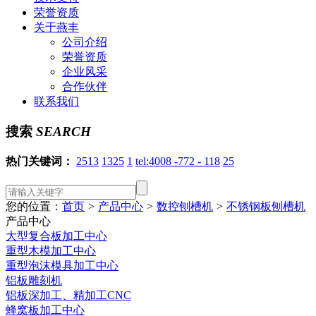
荣誉资质
关于燕丰
公司介绍
荣誉资质
企业风采
合作伙伴
联系我们
搜索
SEARCH
热门关键词：
2513
1325
1
tel:4008 -772 - 118
25
您的位置：
首页
>
产品中心
>
数控刨槽机
>
不锈钢板刨槽机
产品中心
大型复合板加工中心
重型木模加工中心
重型泡沫模具加工中心
铝板雕刻机
铝板深加工、精加工CNC
蜂窝板加工中心