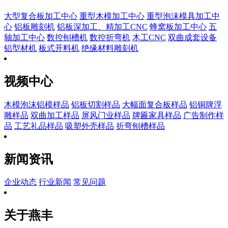
大型复合板加工中心
重型木模加工中心
重型泡沫模具加工中
心
铝板雕刻机
铝板深加工、精加工CNC
蜂窝板加工中心
五
轴加工中心
数控刨槽机
数控折弯机
木工CNC
双曲成套设备
铝型材机
板式开料机
绝缘材料雕刻机
视频中心
木模泡沫铝模样品
铝板切割样品
大幅面复合板样品
铝铜牌浮
雕样品
双曲加工样品
屏风门业样品
牌匾家具样品
广告制作样
品
工艺礼品样品
吸塑外壳样品
折弯刨槽样品
新闻资讯
企业动态
行业新闻
常见问题
关于燕丰