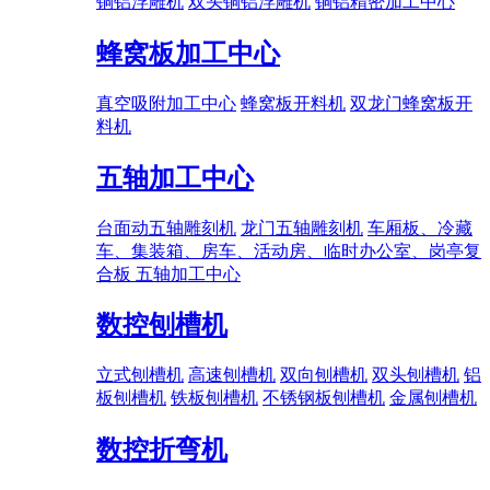
铜铝浮雕机
双头铜铝浮雕机
铜铝精密加工中心
蜂窝板加工中心
真空吸附加工中心
蜂窝板开料机
双龙门蜂窝板开
料机
五轴加工中心
台面动五轴雕刻机
龙门五轴雕刻机
车厢板、冷藏
车、集装箱、房车、活动房、临时办公室、岗亭复
合板 五轴加工中心
数控刨槽机
立式刨槽机
高速刨槽机
双向刨槽机
双头刨槽机
铝
板刨槽机
铁板刨槽机
不锈钢板刨槽机
金属刨槽机
数控折弯机