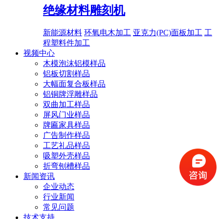
绝缘材料雕刻机
新能源材料
环氧电木加工
亚克力(PC)面板加工
工
程塑料件加工
视频中心
木模泡沫铝模样品
铝板切割样品
大幅面复合板样品
铝铜牌浮雕样品
双曲加工样品
屏风门业样品
牌匾家具样品
广告制作样品
工艺礼品样品
吸塑外壳样品
折弯刨槽样品
新闻资讯
企业动态
行业新闻
常见问题
技术支持